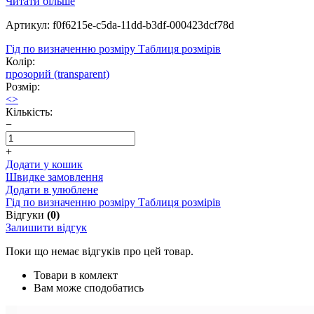
Читати більше
Артикул: f0f6215e-c5da-11dd-b3df-000423dcf78d
Гід по визначенню розміру
Таблиця розмірів
Колір:
прозорий (transparent)
Розмір:
<>
Кількість:
−
+
Додати у кошик
Швидке замовлення
Додати в улюблене
Гід по визначенню розміру
Таблиця розмірів
Відгуки
(0)
Залишити відгук
Поки що немає відгуків про цей товар.
Товари в комлект
Вам може сподобатись