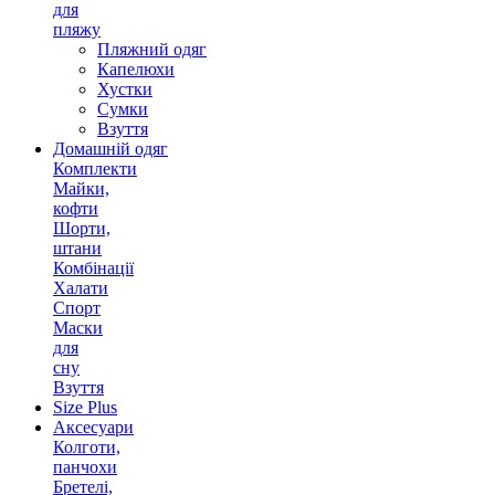
для
пляжу
Пляжний одяг
Капелюхи
Хустки
Сумки
Взуття
Домашній одяг
Комплекти
Майки,
кофти
Шорти,
штани
Комбінації
Халати
Спорт
Маски
для
сну
Взуття
Size Plus
Аксесуари
Колготи,
панчохи
Бретелі,