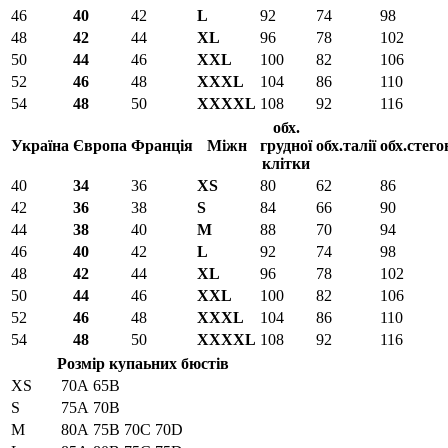
46
40
42
L
92
74
98
48
42
44
XL
96
78
102
50
44
46
XXL
100
82
106
52
46
48
XXXL
104
86
110
54
48
50
XXXXL
108
92
116
обх.
Україна
Європа
Франція
Міжн
грудної
обх.талії
обх.стего
клітки
40
34
36
XS
80
62
86
42
36
38
S
84
66
90
44
38
40
M
88
70
94
46
40
42
L
92
74
98
48
42
44
XL
96
78
102
50
44
46
XXL
100
82
106
52
46
48
XXXL
104
86
110
54
48
50
XXXXL
108
92
116
Розмір купаьних бюстів
XS
70A
65B
S
75A
70B
M
80A
75B
70C
70D