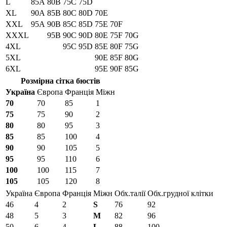
L
85A
80B
75C
75D
XL
90A
85B
80C
80D
70E
XXL
95A
90B
85C
85D
75E
70F
XXXL
95B
90C
90D
80E
75F
70G
4XL
95C
95D
85E
80F
75G
5XL
90E
85F
80G
6XL
95E
90F
85G
Розмірна сітка бюстів
Україна
Європа
Франція
Міжн
70
70
85
1
75
75
90
2
80
80
95
3
85
85
100
4
90
90
105
5
95
95
110
6
100
100
115
7
105
105
120
8
Україна
Європа
Франція
Міжн
Обх.талії
Обх.грудної клітки
46
4
2
S
76
92
48
5
3
M
82
96
50
6
4
L
88
100