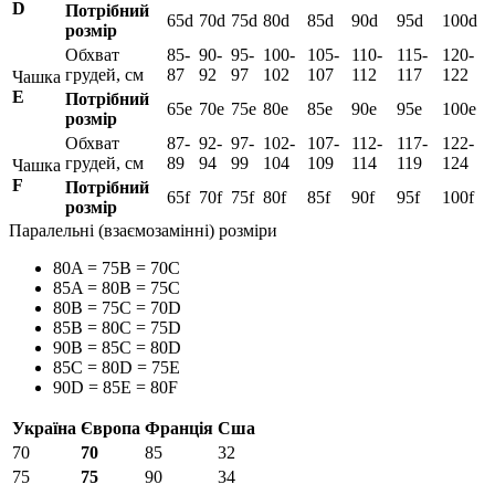
D
Потрібний
65d
70d
75d
80d
85d
90d
95d
100d
розмір
Обхват
85-
90-
95-
100-
105-
110-
115-
120-
грудей, см
87
92
97
102
107
112
117
122
Чашка
E
Потрібний
65e
70e
75e
80e
85e
90e
95e
100e
розмір
Обхват
87-
92-
97-
102-
107-
112-
117-
122-
грудей, см
89
94
99
104
109
114
119
124
Чашка
F
Потрібний
65f
70f
75f
80f
85f
90f
95f
100f
розмір
Паралельні (взаємозамінні) розміри
80A = 75B = 70C
85A = 80B = 75C
80B = 75C = 70D
85B = 80C = 75D
90B = 85C = 80D
85C = 80D = 75E
90D = 85E = 80F
Україна
Європа
Франція
Сша
70
70
85
32
75
75
90
34