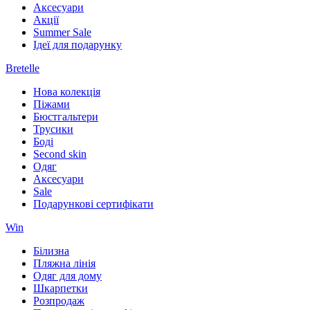
Аксесуари
Акції
Summer Sale
Ідеї для подарунку
Bretelle
Нова колекція
Піжами
Бюстгальтери
Трусики
Боді
Second skin
Одяг
Аксесуари
Sale
Подарункові сертифікати
Win
Білизна
Пляжна лінія
Одяг для дому
Шкарпетки
Розпродаж