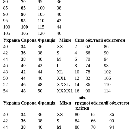
80
70
95
36
85
85
100
38
90
90
105
40
95
95
110
42
100
100
115
44
105
105
120
46
Україна
Європа
Франція
Міжн
Сша
обх.талії
обх.стегон
40
34
36
XS
2
62
86
42
36
38
S
4
66
90
44
38
40
M
6
70
94
46
40
42
L
8
74
98
48
42
44
XL
10
78
102
50
44
46
XXL
12
82
106
52
46
48
XXXL
14
86
110
54
48
50
XXXXL
16
90
114
обх.
Україна
Європа
Франція
Міжн
грудної
обх.талії
обх.стего
клітки
40
34
36
XS
80
62
86
42
36
38
S
84
66
90
44
38
40
M
88
70
94