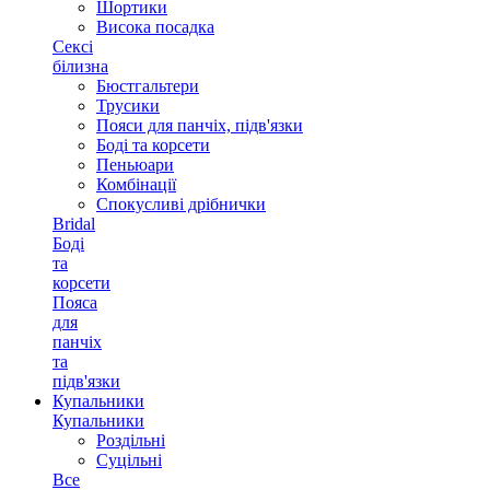
Шортики
Висока посадка
Сексі
білизна
Бюстгальтери
Трусики
Пояси для панчіх, підв'язки
Боді та корсети
Пеньюари
Комбінації
Спокусливі дрібнички
Bridal
Боді
та
корсети
Пояса
для
панчіх
та
підв'язки
Купальники
Купальники
Роздільні
Суцільні
Все