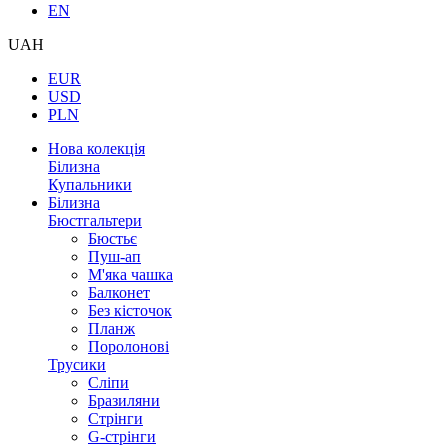
EN
UAH
EUR
USD
PLN
Нова колекція
Білизна
Купальники
Білизна
Бюстгальтери
Бюстьє
Пуш-ап
М'яка чашка
Балконет
Без кісточок
Планж
Поролонові
Трусики
Сліпи
Бразиляни
Стрінги
G-стрінги