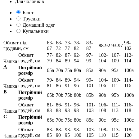
Для чоловіків
Бюст
Трусики
Домашній одяг
Купальники
Обхват під
63-
68-
73-
78-
83-
98-
88-92
93-97
грудями, см
67
72
77
82
87
102
Обхват
77-
82-
87-
92-
97-
102-
107-
112-
грудей, см
79
84
89
94
99
104
109
114
Чашка
А
Потрібний
65а
70а
75а
80а
85а
90а
95а
100а
розмір
Обхват
79-
84-
89-
94-
99-
104-
109-
114-
грудей, см
81
86
91
96
101
106
111
116
Чашка
B
Потрібний
65b
70b
75b
80b
85b
90b
95b
100b
розмір
Обхват
81-
86-
91-
96-
101-
106-
111-
116-
грудей, см
83
88
93
98
103
108
113
118
Чашка
C
Потрібний
65c
70c
75c
80c
85c
90c
95c
100c
розмір
Обхват
83-
88-
93-
98-
103-
108-
113-
118-
грудей, см
85
90
95
100
105
110
115
120
Чашка