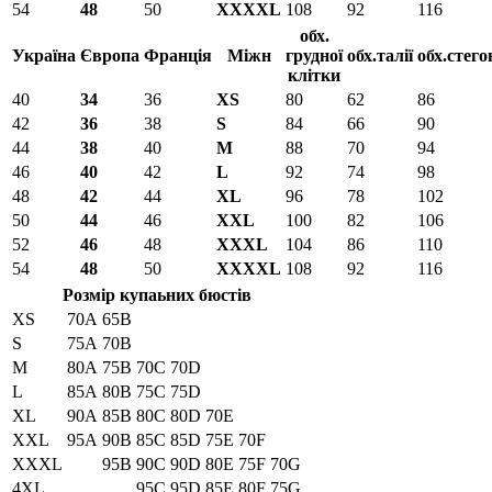
54
48
50
XXXXL
108
92
116
обх.
Україна
Європа
Франція
Міжн
грудної
обх.талії
обх.стего
клітки
40
34
36
XS
80
62
86
42
36
38
S
84
66
90
44
38
40
M
88
70
94
46
40
42
L
92
74
98
48
42
44
XL
96
78
102
50
44
46
XXL
100
82
106
52
46
48
XXXL
104
86
110
54
48
50
XXXXL
108
92
116
Розмір купаьних бюстів
XS
70A
65B
S
75A
70B
M
80A
75B
70C
70D
L
85A
80B
75C
75D
XL
90A
85B
80C
80D
70E
XXL
95A
90B
85C
85D
75E
70F
XXXL
95B
90C
90D
80E
75F
70G
4XL
95C
95D
85E
80F
75G