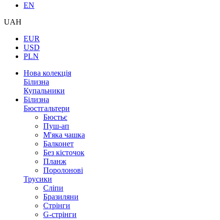
EN
UAH
EUR
USD
PLN
Нова колекція
Білизна
Купальники
Білизна
Бюстгальтери
Бюстьє
Пуш-ап
М'яка чашка
Балконет
Без кісточок
Планж
Поролонові
Трусики
Сліпи
Бразиляни
Стрінги
G-стрінги