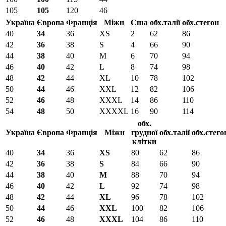
105
105
120
46
Україна
Європа
Франція
Міжн
Сша
обх.талії
обх.стегон
40
34
36
XS
2
62
86
42
36
38
S
4
66
90
44
38
40
M
6
70
94
46
40
42
L
8
74
98
48
42
44
XL
10
78
102
50
44
46
XXL
12
82
106
52
46
48
XXXL
14
86
110
54
48
50
XXXXL
16
90
114
обх.
Україна
Європа
Франція
Міжн
грудної
обх.талії
обх.стего
клітки
40
34
36
XS
80
62
86
42
36
38
S
84
66
90
44
38
40
M
88
70
94
46
40
42
L
92
74
98
48
42
44
XL
96
78
102
50
44
46
XXL
100
82
106
52
46
48
XXXL
104
86
110