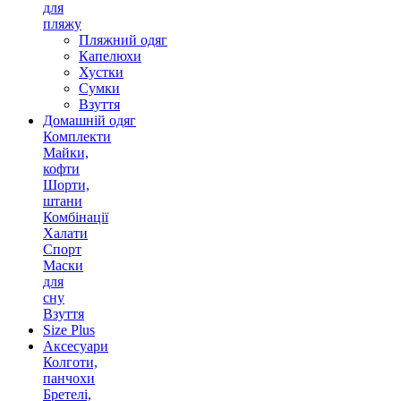
для
пляжу
Пляжний одяг
Капелюхи
Хустки
Сумки
Взуття
Домашній одяг
Комплекти
Майки,
кофти
Шорти,
штани
Комбінації
Халати
Спорт
Маски
для
сну
Взуття
Size Plus
Аксесуари
Колготи,
панчохи
Бретелі,