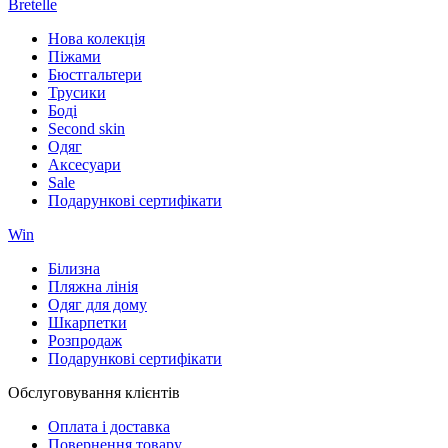
Bretelle
Нова колекція
Піжами
Бюстгальтери
Трусики
Боді
Second skin
Одяг
Аксесуари
Sale
Подарункові сертифікати
Win
Білизна
Пляжна лінія
Одяг для дому
Шкарпетки
Розпродаж
Подарункові сертифікати
Обслуговування клієнтів
Оплата і доставка
Повернення товару