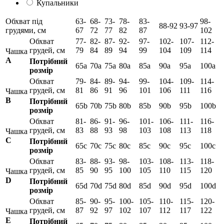
Купальники
Обхват під
63-
68-
73-
78-
83-
98-
88-92
93-97
грудями, см
67
72
77
82
87
102
Обхват
77-
82-
87-
92-
97-
102-
107-
112-
грудей, см
79
84
89
94
99
104
109
114
Чашка
А
Потрібний
65а
70а
75а
80а
85а
90а
95а
100а
розмір
Обхват
79-
84-
89-
94-
99-
104-
109-
114-
грудей, см
81
86
91
96
101
106
111
116
Чашка
B
Потрібний
65b
70b
75b
80b
85b
90b
95b
100b
розмір
Обхват
81-
86-
91-
96-
101-
106-
111-
116-
грудей, см
83
88
93
98
103
108
113
118
Чашка
C
Потрібний
65c
70c
75c
80c
85c
90c
95c
100c
розмір
Обхват
83-
88-
93-
98-
103-
108-
113-
118-
грудей, см
85
90
95
100
105
110
115
120
Чашка
D
Потрібний
65d
70d
75d
80d
85d
90d
95d
100d
розмір
Обхват
85-
90-
95-
100-
105-
110-
115-
120-
грудей, см
87
92
97
102
107
112
117
122
Чашка
E
Потрібний