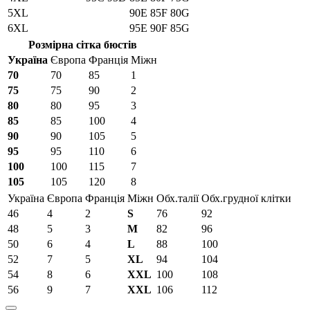
5XL
90E
85F
80G
6XL
95E
90F
85G
Розмірна сітка бюстів
Україна
Європа
Франція
Міжн
70
70
85
1
75
75
90
2
80
80
95
3
85
85
100
4
90
90
105
5
95
95
110
6
100
100
115
7
105
105
120
8
Україна
Європа
Франція
Міжн
Обх.талії
Обх.грудної клітки
46
4
2
S
76
92
48
5
3
M
82
96
50
6
4
L
88
100
52
7
5
XL
94
104
54
8
6
XXL
100
108
56
9
7
XXL
106
112