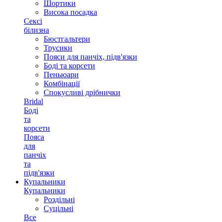
Шортики
Висока посадка
Сексі
білизна
Бюстгальтери
Трусики
Пояси для панчіх, підв'язки
Боді та корсети
Пеньюари
Комбінації
Спокусливі дрібнички
Bridal
Боді
та
корсети
Пояса
для
панчіх
та
підв'язки
Купальники
Купальники
Роздільні
Суцільні
Все