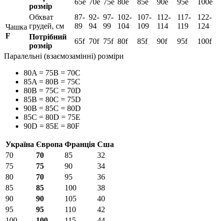
65e
70e
75e
80e
85e
90e
95e
100e
розмір
Обхват
87-
92-
97-
102-
107-
112-
117-
122-
грудей, см
89
94
99
104
109
114
119
124
Чашка
F
Потрібний
65f
70f
75f
80f
85f
90f
95f
100f
розмір
Паралельні (взаємозамінні) розміри
80A = 75B = 70C
85A = 80B = 75C
80B = 75C = 70D
85B = 80C = 75D
90B = 85C = 80D
85C = 80D = 75E
90D = 85E = 80F
Україна
Європа
Франція
Сша
70
70
85
32
75
75
90
34
80
70
95
36
85
85
100
38
90
90
105
40
95
95
110
42
100
100
115
44