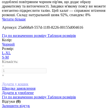
оздоблені повітряним чорним пір'ям, що додає образу
драматизму та витонченості. Завдяки м'якому поясу ви можете
елегантно підкреслити талію. Цей халат — справжнє втілення
розкоші. Склад: натуральний шовк 92%, спандекс 8%
Читати більше
Артикул: 25a668a9-557d-11f0-8226-00155d004616
Гід по визначенню розміру
Таблиця розмірів
Колір:
Чорний
Розмір:
L-XL
S-M
Кількість:
−
+
Додати у кошик
Швидке замовлення
Додати в улюблене
Гід по визначенню розміру
Таблиця розмірів
Відгуки
(0)
Залишити відгук