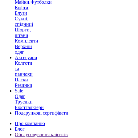
Майки,Футболки
Кофти,
Блузи
Сукні,
спідниці
Шорти,
штани
Комплекти
Верхній
одяг
Аксесуари
Колготи
та
панчохи
Паски
Резинки
Sale
Одяг
Трусики
Бюстгальтери
Подарункові сертифікати
Про компанію
Блог
Обслуговування клієнтів