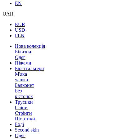
EN
UAH
EUR
USD
PLN
Нова колекція
Білизна
Одяг
Піжами
Бюстгальтери
М'яка
чашка
Балконет
Без
кісточок
Трусики
Сліпи
Стрінги
Шортики
Боді
Second skin
Одяг